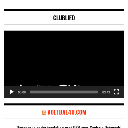
CLUBLIED
Videospeler
00:00
03:43
VOETBAL4U.COM
‘Rangers in onderhandeling met PSV over Couhaib Driouech’