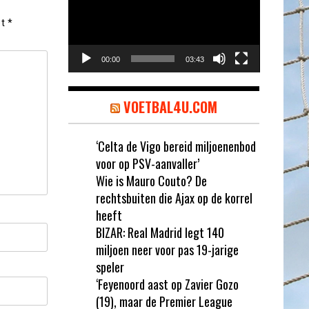
et
*
00:00
03:43
VOETBAL4U.COM
‘Celta de Vigo bereid miljoenenbod
voor op PSV-aanvaller’
Wie is Mauro Couto? De
rechtsbuiten die Ajax op de korrel
heeft
BIZAR: Real Madrid legt 140
miljoen neer voor pas 19-jarige
speler
‘Feyenoord aast op Zavier Gozo
(19), maar de Premier League