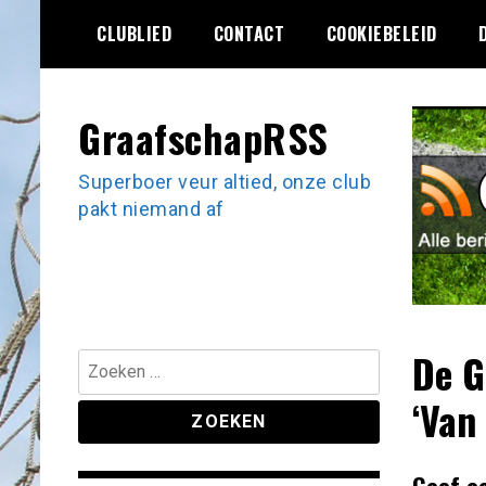
Ga
CLUBLIED
CONTACT
COOKIEBELEID
naar
de
inhoud
GraafschapRSS
Superboer veur altied, onze club
pakt niemand af
De G
Zoeken
naar:
‘Van
Geef e