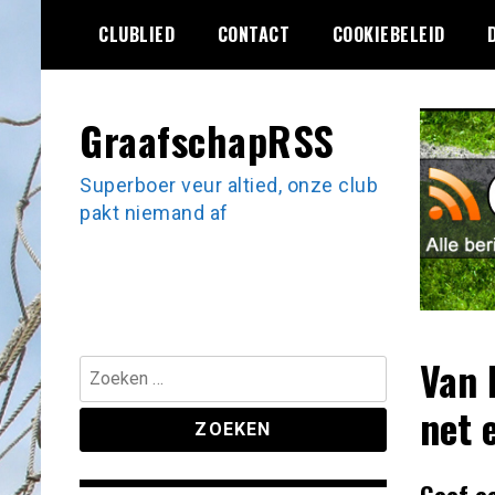
Ga
CLUBLIED
CONTACT
COOKIEBELEID
naar
de
inhoud
GraafschapRSS
Superboer veur altied, onze club
pakt niemand af
Van 
Zoeken
naar:
net 
Geef e