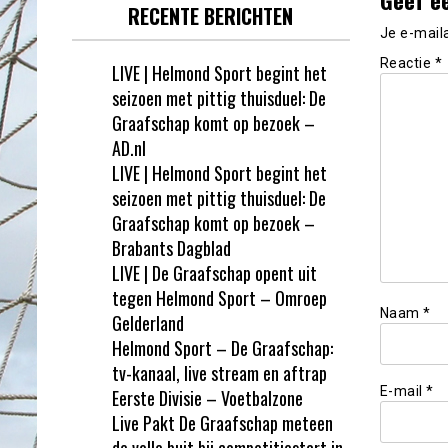
RECENTE BERICHTEN
Je e-mail
Reactie
*
LIVE | Helmond Sport begint het
seizoen met pittig thuisduel: De
Graafschap komt op bezoek –
AD.nl
LIVE | Helmond Sport begint het
seizoen met pittig thuisduel: De
Graafschap komt op bezoek –
Brabants Dagblad
LIVE | De Graafschap opent uit
tegen Helmond Sport – Omroep
Naam
*
Gelderland
Helmond Sport – De Graafschap:
tv-kanaal, live stream en aftrap
E-mail
*
Eerste Divisie – Voetbalzone
Live Pakt De Graafschap meteen
de volle buit bij competitiestart in