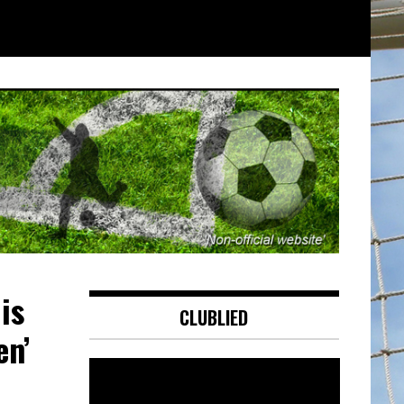
is
CLUBLIED
en’
Videospeler