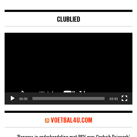
CLUBLIED
Videospeler
00:00
03:43
VOETBAL4U.COM
‘Rangers in onderhandeling met PSV over Couhaib Driouech’