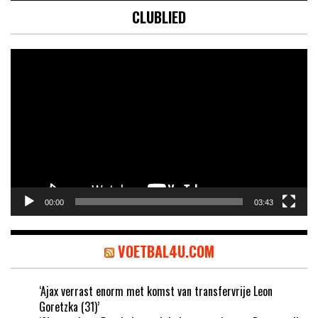
CLUBLIED
Videospeler
00:00
03:43
VOETBAL4U.COM
‘Ajax verrast enorm met komst van transfervrije Leon
Goretzka (31)’