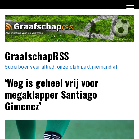
Ga
naar
de
inhoud
GraafschapRSS
Superboer veur altied, onze club pakt niemand af
‘Weg is geheel vrij voor
megaklapper Santiago
Gimenez’