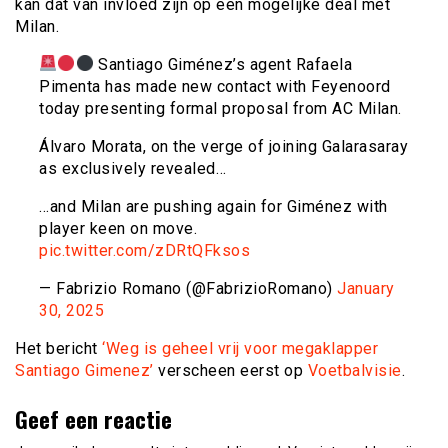
kan dat van invloed zijn op een mogelijke deal met
Milan.
Santiago Giménez’s agent Rafaela
Pimenta has made new contact with Feyenoord
today presenting formal proposal from AC Milan.
Álvaro Morata, on the verge of joining Galarasaray
as exclusively revealed…
…and Milan are pushing again for Giménez with
player keen on move.
pic.twitter.com/zDRtQFksos
— Fabrizio Romano (@FabrizioRomano)
January
30, 2025
Het bericht
‘Weg is geheel vrij voor megaklapper
Santiago Gimenez’
verscheen eerst op
Voetbalvisie
.
Geef een reactie