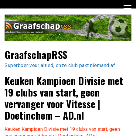
Ga
naar
de
inhoud
GraafschapRSS
Superboer veur altied, onze club pakt niemand af
Keuken Kampioen Divisie met
19 clubs van start, geen
vervanger voor Vitesse |
Doetinchem – AD.nl
Keuken Kampioen Divisie met 19 clubs van start, geen
vervanger voor Vitesse | Doetinchem
AD.nl