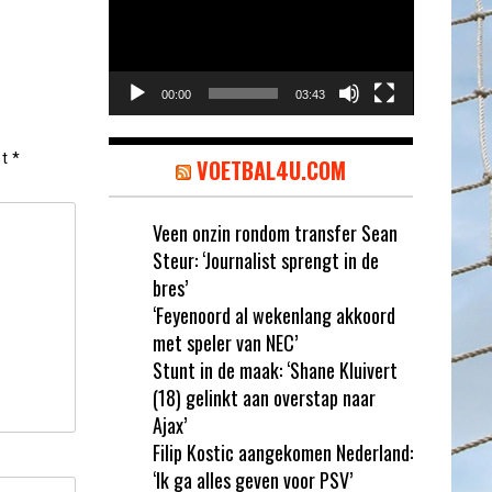
00:00
03:43
et
*
VOETBAL4U.COM
Veen onzin rondom transfer Sean
Steur: ‘Journalist sprengt in de
bres’
‘Feyenoord al wekenlang akkoord
met speler van NEC’
Stunt in de maak: ‘Shane Kluivert
(18) gelinkt aan overstap naar
Ajax’
Filip Kostic aangekomen Nederland:
‘Ik ga alles geven voor PSV’