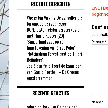
RECENTE BERICHTEN
LIVE | B
begonn
Wie is Jan Virgili? De aanvaller die
bij Ajax op de radar staat
Geef e
DONE DEAL: Telstar versterkt zich
met Harrie Kuster (20)
Je e-mail
‘Sunderland aast op de
Reactie
*
handtekening van Ernst Poku’
‘Nottingham Forest aast op Tijjani
Reijnders’
Joe Biden feliciteert de kampioen
van Gaelic Football – De Groene
Amsterdammer
RECENTE REACTIES
Naam
*
admin
op
Jack van Gelder zingt