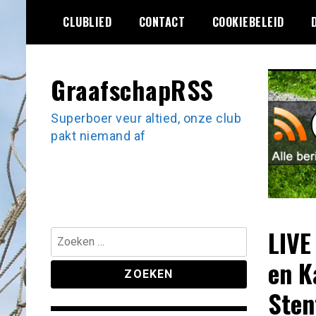
Ga
CLUBLIED
CONTACT
COOKIEBELEID
naar
de
inhoud
GraafschapRSS
Superboer veur altied, onze club
pakt niemand af
LIVE
Zoeken
naar:
en K
Sten