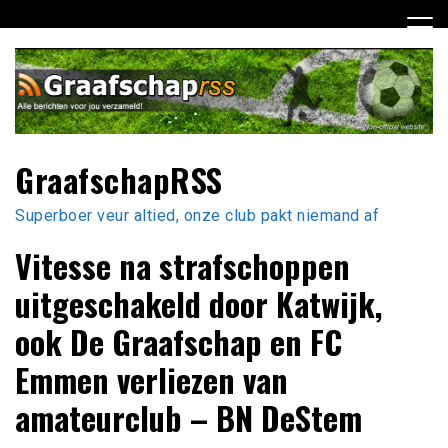
Ga
naar
de
inhoud
GraafschapRSS
Superboer veur altied, onze club pakt niemand af
Vitesse na strafschoppen
uitgeschakeld door Katwijk,
ook De Graafschap en FC
Emmen verliezen van
amateurclub – BN DeStem