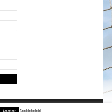
Cookiebeleid
Aangedreven door
WordPress
Accepteer