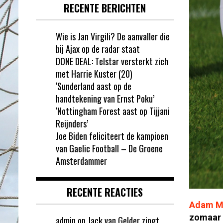
RECENTE BERICHTEN
Wie is Jan Virgili? De aanvaller die
bij Ajax op de radar staat
DONE DEAL: Telstar versterkt zich
met Harrie Kuster (20)
‘Sunderland aast op de
handtekening van Ernst Poku’
‘Nottingham Forest aast op Tijjani
Reijnders’
Joe Biden feliciteert de kampioen
van Gaelic Football – De Groene
Amsterdammer
RECENTE REACTIES
Adam M
zomaar 
admin
op
Jack van Gelder zingt