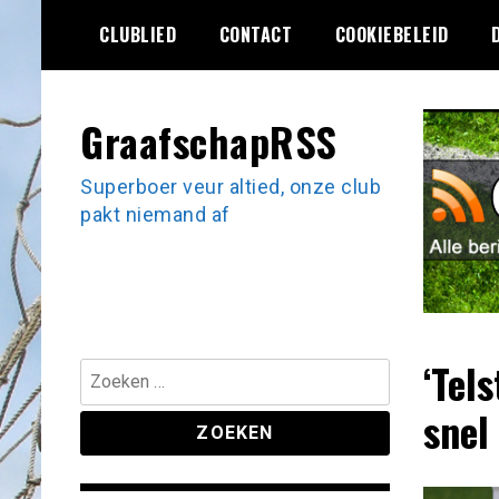
Ga
CLUBLIED
CONTACT
COOKIEBELEID
naar
de
inhoud
GraafschapRSS
Superboer veur altied, onze club
pakt niemand af
‘Tel
Zoeken
naar:
snel