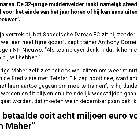
aren. De 32-jarige middenvelder raakt namelijk steeds
al voor het einde van het jaar horen of hij kan aansluiten
eeuwen’.
jn vertrek bij het Saoedische Damac FC zit hij zonder 
 wel een heel fijne gozer”, zegt trainer Anthony Correi
egen NH Nieuws. “Als teamplayer denk ik dat ik hem e
bij wil hebben.”
rige Maher zelf ziet het ook wel zitten om weer minu
 de Eredivisie met Telstar. “Ik zeg nooit nee, want a
iet hiernaartoe gegaan om mee te trainen”, is hij duidel
 worden en fit blijven en uiteindelijk wedstrijden gaan
 gaat worden, dat moeten we in december gaan bekijk
betaalde ooit acht miljoen euro v
 Maher”