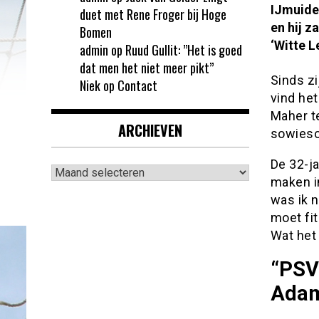
IJmuiden
duet met Rene Froger bij Hoge
en hij z
Bomen
‘Witte L
admin
op
Ruud Gullit: ”Het is goed
dat men het niet meer pikt”
Sinds zi
Niek
op
Contact
vind het
Maher t
ARCHIEVEN
sowieso 
De 32-ja
Archieven
maken in
was ik n
moet fit
Wat het
“PSV 
Adam