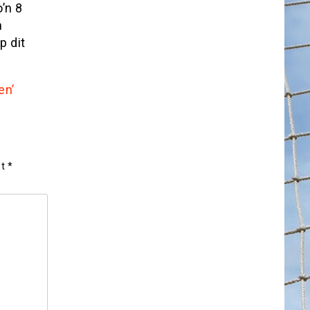
o’n 8
n
p dit
en’
et
*