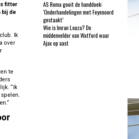
AS Roma gooit de handdoek:
 fitter
‘Onderhandelingen met Feyenoord
 bij de
gestaakt’
Wie is Imran Louza? De
middenvelder van Watford waar
club. Ik
Ajax op aast
a over
r
ten te
nders
ijk. “Ik
 spelen.
en.”
oor