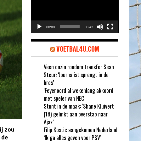
00:00
03:43
VOETBAL4U.COM
Veen onzin rondom transfer Sean
Steur: ‘Journalist sprengt in de
bres’
‘Feyenoord al wekenlang akkoord
met speler van NEC’
Stunt in de maak: ‘Shane Kluivert
(18) gelinkt aan overstap naar
Ajax’
Filip Kostic aangekomen Nederland:
ij zou
‘Ik ga alles geven voor PSV’
 de