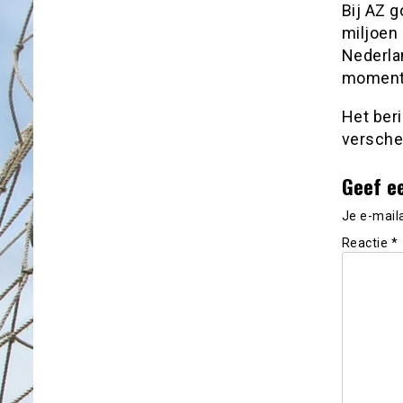
Bij AZ g
miljoen
Nederlan
moment 
Het ber
versche
Geef e
Je e-mail
Reactie
*