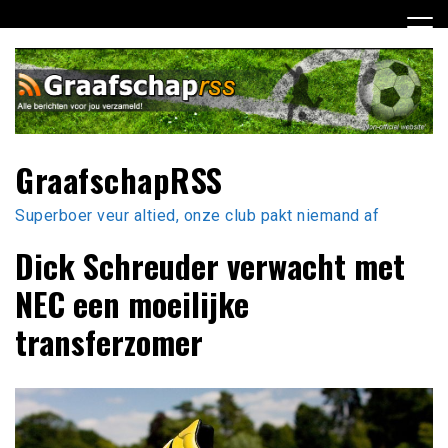
Ga
naar
de
inhoud
GraafschapRSS
Superboer veur altied, onze club pakt niemand af
Dick Schreuder verwacht met
NEC een moeilijke
transferzomer