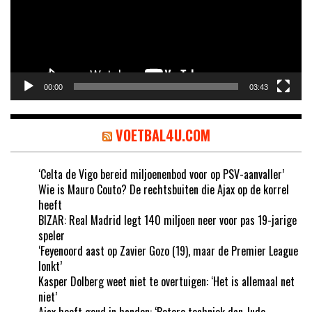
00:00
03:43
VOETBAL4U.COM
‘Celta de Vigo bereid miljoenenbod voor op PSV-aanvaller’
Wie is Mauro Couto? De rechtsbuiten die Ajax op de korrel
heeft
BIZAR: Real Madrid legt 140 miljoen neer voor pas 19-jarige
speler
‘Feyenoord aast op Zavier Gozo (19), maar de Premier League
lonkt’
Kasper Dolberg weet niet te overtuigen: ‘Het is allemaal net
niet’
Ajax heeft goud in handen: ‘Betere techniek dan Jude