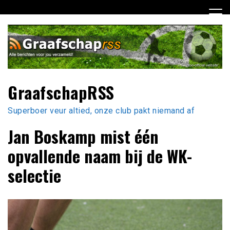
Ga
naar
de
inhoud
GraafschapRSS
Superboer veur altied, onze club pakt niemand af
Jan Boskamp mist één
opvallende naam bij de WK-
selectie