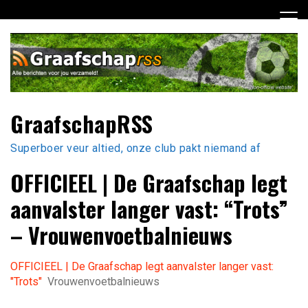
Ga
naar
de
inhoud
GraafschapRSS
Superboer veur altied, onze club pakt niemand af
OFFICIEEL | De Graafschap legt
aanvalster langer vast: “Trots”
– Vrouwenvoetbalnieuws
OFFICIEEL | De Graafschap legt aanvalster langer vast:
"Trots"
Vrouwenvoetbalnieuws