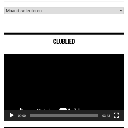
Archieven
CLUBLIED
Videospeler
00:00
03:43