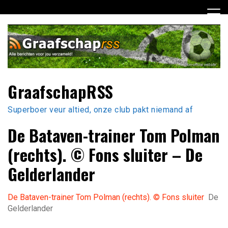
Ga
naar
de
inhoud
GraafschapRSS
Superboer veur altied, onze club pakt niemand af
De Bataven-trainer Tom Polman
(rechts). © Fons sluiter – De
Gelderlander
De Bataven-trainer Tom Polman (rechts). © Fons sluiter
De
Gelderlander