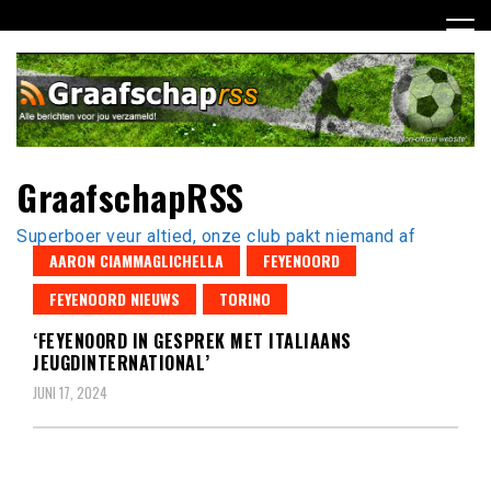
Ga
naar
de
inhoud
GraafschapRSS
Superboer veur altied, onze club pakt niemand af
AARON CIAMMAGLICHELLA
FEYENOORD
FEYENOORD NIEUWS
TORINO
‘FEYENOORD IN GESPREK MET ITALIAANS
JEUGDINTERNATIONAL’
JUNI 17, 2024