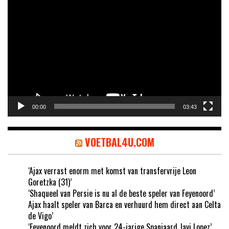
Videospeler
00:00
03:43
VOETBAL4U.COM
‘Ajax verrast enorm met komst van transfervrije Leon
Goretzka (31)’
‘Shaqueel van Persie is nu al de beste speler van Feyenoord’
Ajax haalt speler van Barca en verhuurd hem direct aan Celta
de Vigo’
‘Feyenoord meldt zich voor 24-jarige Spanjaard Javi Lopez’