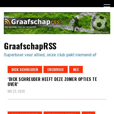
Ga
naar
de
inhoud
GraafschapRSS
Superboer veur altied, onze club pakt niemand af
DICK SCHREUDER
EREDIVISIE
NEC
‘DICK SCHREUDER HEEFT DEZE ZOMER OPTIES TE
OVER’
MEI 23, 2026