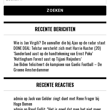
naar:
RECENTE BERICHTEN
Wie is Jan Virgili? De aanvaller die bij Ajax op de radar staat
DONE DEAL: Telstar versterkt zich met Harrie Kuster (20)
‘Sunderland aast op de handtekening van Ernst Poku’
‘Nottingham Forest aast op Tijjani Reijnders’
Joe Biden feliciteert de kampioen van Gaelic Football – De
Groene Amsterdammer
RECENTE REACTIES
admin
op
Jack van Gelder zingt duet met Rene Froger bij
Hoge Bomen
admin
op
Ruud Gullit: ”Het is goed dat men het niet meer